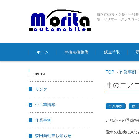
白岡市/車検・点検・一般
険・ポリマー・ガラスコー
コンテンツに移動
ホーム
車検点検整備
鈑金塗装
TOP
作業事例
>
menu
車のエア
リンク
中古車情報
作業事例
森田
作業事例
これからの季節特
愛車の点検に来て
森田自動車お知らせ